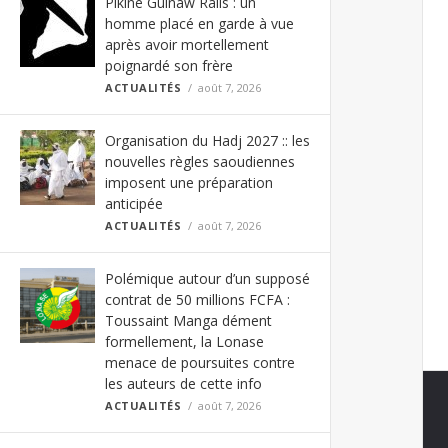
Pikine Guinaw Rails : un
homme placé en garde à vue
après avoir mortellement
poignardé son frère
ACTUALITÉS
août 7, 2026
Organisation du Hadj 2027 :: les
nouvelles règles saoudiennes
imposent une préparation
anticipée
ACTUALITÉS
août 7, 2026
Polémique autour d’un supposé
contrat de 50 millions FCFA :
Toussaint Manga dément
formellement, la Lonase
menace de poursuites contre
les auteurs de cette info
ACTUALITÉS
août 7, 2026