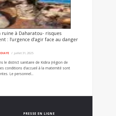
 ruine à Daharatou- risques
7 dragues utilisées dans l'exploitation
nt : l’urgence d’agir face au danger
illégale des ressources naturelles dans l'Est du
NDIAYE
juillet 31, 2025
 le district sanitaire de Kidira (région de
s conditions d’accueil à la maternité sont
tes. Le personnel...
PRESSE EN LIGNE