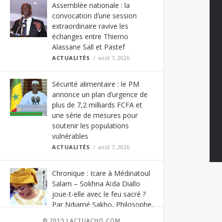
Assemblée nationale : la
convocation d’une session
extraordinaire ravive les
échanges entre Thierno
Alassane Sall et Pastef
ACTUALITÉS
août 7, 2026
Sécurité alimentaire : le PM
annonce un plan d’urgence de
plus de 7,2 milliards FCFA et
une série de mesures pour
soutenir les populations
vulnérables
ACTUALITÉS
août 7, 2026
Chronique : Icare à Médinatoul
Salam – Sokhna Aïda Diallo
joue-t-elle avec le feu sacré ?
Par Ndiamé Sakho, Philosophe,
Enseignant-Chercheur
© 2015 LACTUACHO.COM