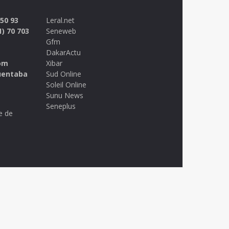
 50 93
Leral.net
1) 70 703
Seneweb
Gfm
DakarActu
om
Xibar
uentaba
Sud Online
Soleil Online
Sunu News
Seneplus
e de