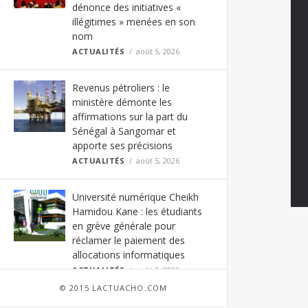
dénonce des initiatives «
illégitimes » menées en son
nom
ACTUALITÉS
août 5, 2026
Revenus pétroliers : le
ministère démonte les
affirmations sur la part du
Sénégal à Sangomar et
apporte ses précisions
ACTUALITÉS
août 5, 2026
Université numérique Cheikh
Hamidou Kane : les étudiants
en grève générale pour
réclamer le paiement des
allocations informatiques
ACTUALITÉS
août 5, 2026
© 2015 LACTUACHO.COM