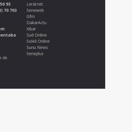
 50 93
Leral.net
1) 70 703
Seneweb
Gfm
DakarActu
om
Xibar
uentaba
Sud Online
Soleil Online
Sunu News
Seneplus
e de