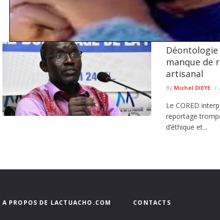
Déontologie
Keur Massar : Après Marie Angélique Diouf, Aminata Sow quitte
Patriotes républicains
manque de ri
Le parti Pastef continue d'enregistrer des départs dans le département de Keur M
artisanal
lire plus
By
Michel DIEYE
Le CORED interpe
reportage trompe
d’éthique et...
A PROPOS DE LACTUACHO.COM
CONTACTS