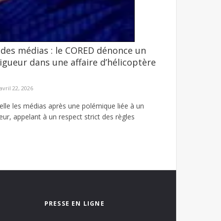
 des médias : le CORED dénonce un
 Pastef pour rejoindre Kiiraay-Les
gueur dans une affaire d’hélicoptère
assar. Après celui de l'ancienne ministre de la ...
avril 22, 2026
lle les médias après une polémique liée à un
ur, appelant à un respect strict des règles
PRESSE EN LIGNE