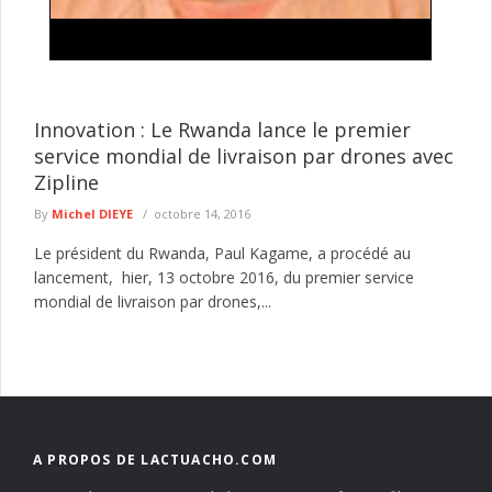
Traite de personnes et proxénétisme : une
suspecte déférée au parquet à Kédougou
L’Antenne régionale de Kédougou de la Division nationale de
lutte contre le trafic de migrants et pratiques assimilées (DNLT)
Innovation : Le Rwanda lance le premier
a ...
lire plus
service mondial de livraison par drones avec
Zipline
By
Michel DIEYE
octobre 14, 2016
Le président du Rwanda, Paul Kagame, a procédé au
lancement, hier, 13 octobre 2016, du premier service
mondial de livraison par drones,...
A PROPOS DE LACTUACHO.COM