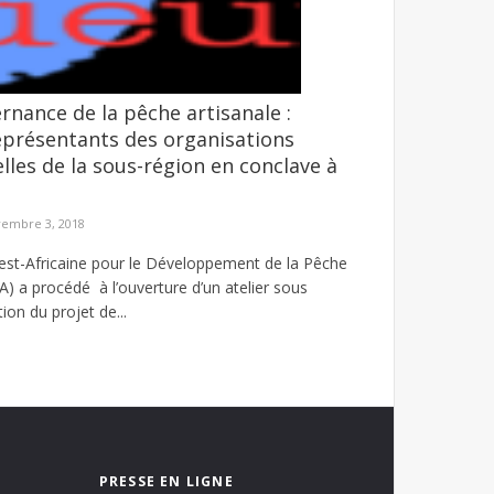
nance de la pêche artisanale :
SMS d’amendes forfaitaires
eprésentants des organisations
ampagne d’escroquerie menée à travers l’envoi ...
lles de la sous-région en conclave à
embre 3, 2018
est-Africaine pour le Développement de la Pêche
A) a procédé à l’ouverture d’un atelier sous
ion du projet de...
PRESSE EN LIGNE