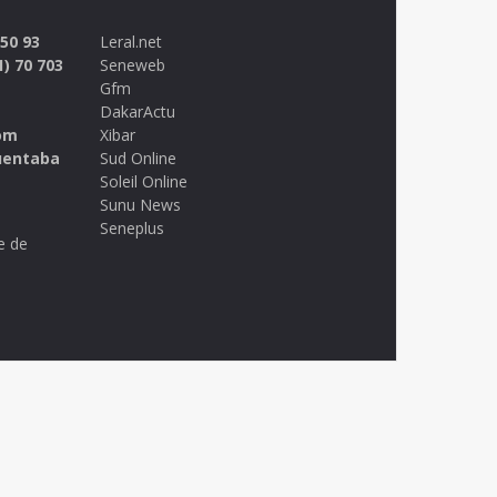
 50 93
Leral.net
1) 70 703
Seneweb
Gfm
DakarActu
om
Xibar
uentaba
Sud Online
Soleil Online
Sunu News
Seneplus
e de