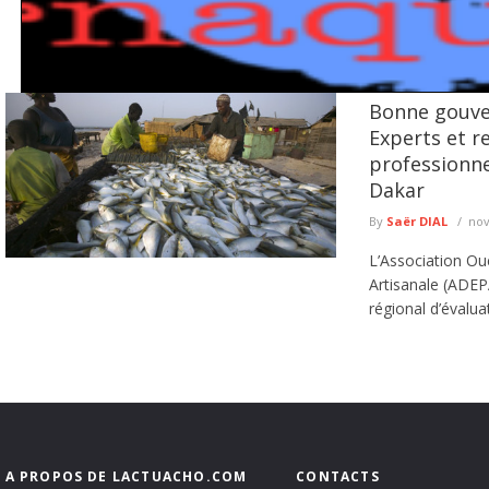
Bonne gouver
Escroquerie en ligne : la Police met en garde contre les faux 
Experts et r
La Police nationale met en garde les usagers de la route contre une nouvelle c
professionne
lire plus
Dakar
By
Saër DIAL
nov
L’Association Ou
Artisanale (ADEP
régional d’évaluat
A PROPOS DE LACTUACHO.COM
CONTACTS