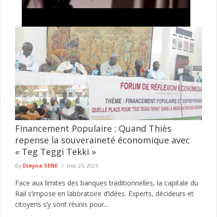
Tentative de braquage d’un multiservice à Jaxaay :
le présumé agresseur envoyé au parquet
Le Commissariat d’arrondissement de Jaxaay a annoncé le
défèrement au parquet d’un individu mis en cause dans une
affaire de ...
lire plus
Financement Populaire : Quand Thiès
repense la souveraineté économique avec
« Teg Teggi Tekki »
By
Dieyna SENE
mai 25, 2026
Face aux limites des banques traditionnelles, la capitale du
Rail s’impose en laboratoire d’idées. Experts, décideurs et
citoyens s’y sont réunis pour...