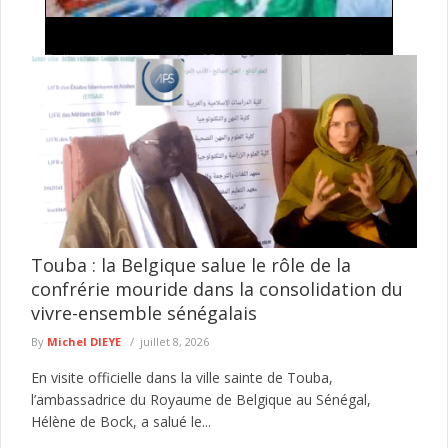
Heures de prières Semaine du 07 au 13 Aout 2026
Fadjr 05 heures 40 minutes Suba
05 heures 55 minutes Tisbar
...
lire plus
Touba : la Belgique salue le rôle de la
confrérie mouride dans la consolidation du
vivre-ensemble sénégalais
By
Michel DIEYE
juillet 8, 2026
En visite officielle dans la ville sainte de Touba,
l’ambassadrice du Royaume de Belgique au Sénégal,
Hélène de Bock, a salué le...