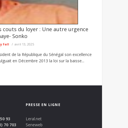
s couts du loyer : Une autre urgence
au parquet à Kédougou
aye- Sonko
ic de migrants et pratiques assimilées (DNLT) a ...
 Fall
avril 13, 2025
ésident de la République du Sénégal son excellence
guait en Décembre 2013 la loi sur la baisse...
PRESSE EN LIGNE
 50 93
Leral.net
1) 70 703
Seneweb