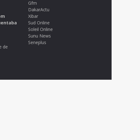
Gfm
DakarActu
om
Xibar
uentaba
Sud Online
Soleil Online
Sunu News
Seneplus
e de