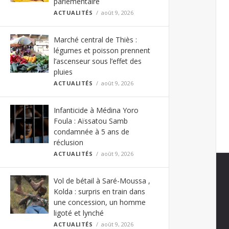
parlementaire
ACTUALITÉS
août 9, 2026
Marché central de Thiès :
légumes et poisson prennent
l’ascenseur sous l’effet des
pluies
ACTUALITÉS
août 9, 2026
Infanticide à Médina Yoro
Foula : Aïssatou Samb
condamnée à 5 ans de
réclusion
ACTUALITÉS
août 9, 2026
Vol de bétail à Saré-Moussa ,
Kolda : surpris en train dans
une concession, un homme
ligoté et lynché
ACTUALITÉS
août 9, 2026