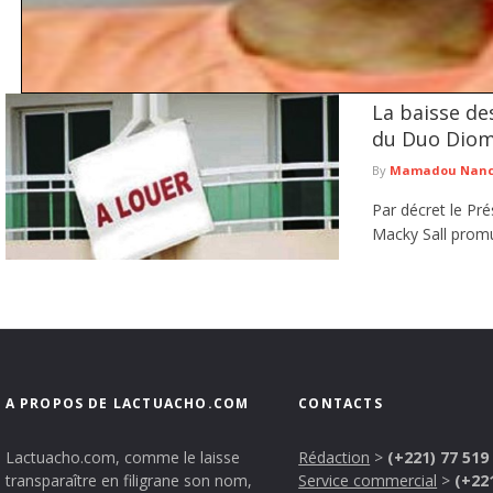
La baisse de
Traite de personnes et proxénétisme : une suspecte déférée 
du Duo Diom
L’Antenne régionale de Kédougou de la Division nationale de lutte contre le traf
lire plus
By
Mamadou Nancy
Par décret le Pr
Macky Sall promul
A PROPOS DE LACTUACHO.COM
CONTACTS
Lactuacho.com, comme le laisse
Rédaction
>
(+221) 77 519
transparaître en filigrane son nom,
Service commercial
>
(+22