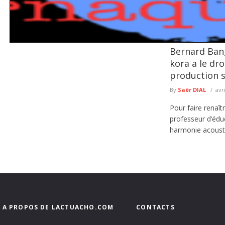
Bernard Bang
Escroquerie en ligne : la Police met en garde contre les faux 
kora a le dro
La Police nationale met en garde les usagers de la route contre une nouvelle c
production s
lire plus
By
Saër DIAL
avr
Pour faire renaî
professeur d’édu
harmonie acousti
A PROPOS DE LACTUACHO.COM
CONTACTS