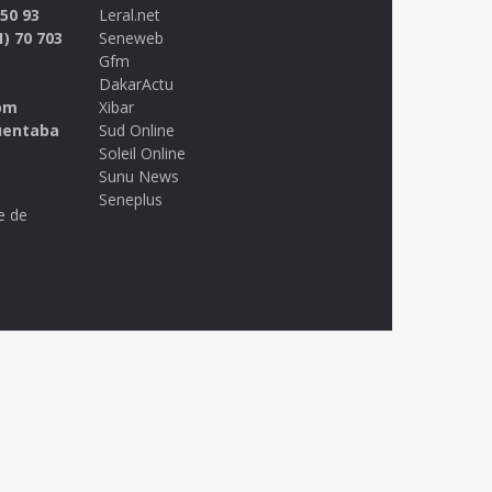
 50 93
Leral.net
1) 70 703
Seneweb
Gfm
DakarActu
om
Xibar
uentaba
Sud Online
Soleil Online
Sunu News
Seneplus
e de