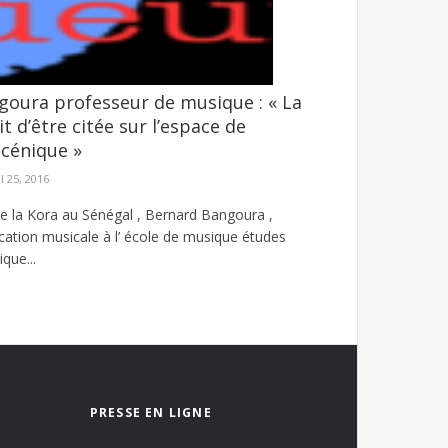
oura professeur de musique : « La
SMS d’amendes forfaitaires
it d’être citée sur l’espace de
ampagne d’escroquerie menée à travers l’envoi ...
cénique »
il 25, 2016
tre la Kora au Sénégal , Bernard Bangoura ,
cation musicale à l’ école de musique études
que...
PRESSE EN LIGNE