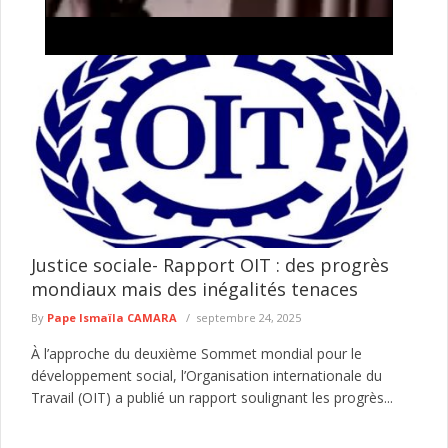
Tentative de braquage d’un multiservice à Jaxaay :
le présumé agresseur envoyé au parquet
Le Commissariat d’arrondissement de Jaxaay a annoncé le
défèrement au parquet d’un individu mis en cause dans une
affaire de ...
lire plus
Justice sociale- Rapport OIT : des progrès
mondiaux mais des inégalités tenaces
By
Pape Ismaïla CAMARA
septembre 24, 2025
À l’approche du deuxième Sommet mondial pour le
développement social, l’Organisation internationale du
Travail (OIT) a publié un rapport soulignant les progrès...