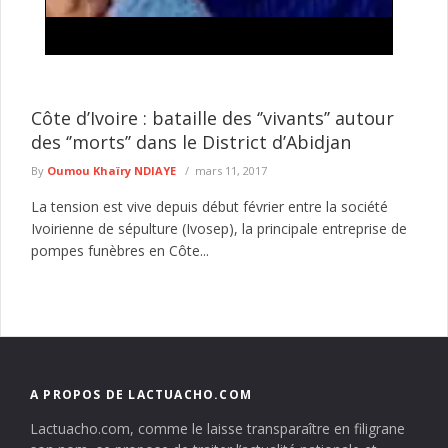
Keur Massar : Après Marie Angélique Diouf,
Aminata Sow quitte Pastef pour rejoindre Kiiraay-
Les Patriotes républicains
Le parti Pastef continue d'enregistrer des départs dans le
Côte d’Ivoire : bataille des ‘’vivants’’ autour
département de Keur Massar. Après celui de l'ancienne ministre
des ‘’morts’’ dans le District d’Abidjan
de la ...
lire plus
By
Oumou Khaïry NDIAYE
mars 11, 2017
La tension est vive depuis début février entre la société
Ivoirienne de sépulture (Ivosep), la principale entreprise de
pompes funèbres en Côte...
A PROPOS DE LACTUACHO.COM
Lactuacho.com, comme le laisse transparaître en filigrane