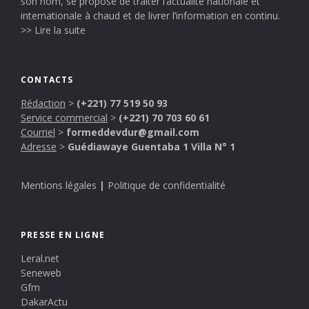
son nom, se propose de traiter l’actualité nationale et
internationale à chaud et de livrer l’information en continu.
>> Lire la suite
CONTACTS
Rédaction
>
(+221) 77 519 50 93
Service commercial
>
(+221) 70 703 60 61
Courriel
>
formeddevdur@gmail.com
Adresse
>
Guédiawaye Guentaba 1 Villa N° 1
Mentions légales
|
Politique de confidentialité
PRESSE EN LIGNE
Leral.net
Seneweb
Gfm
DakarActu