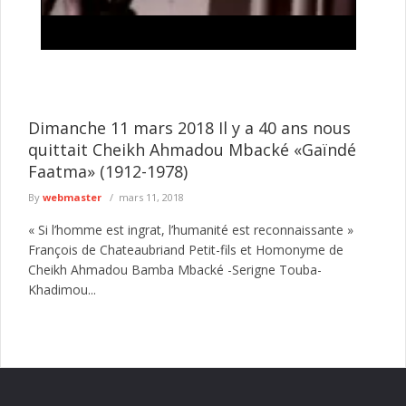
Tentative de braquage d’un multiservice à Jaxaay :
le présumé agresseur envoyé au parquet
Le Commissariat d’arrondissement de Jaxaay a annoncé le
défèrement au parquet d’un individu mis en cause dans une
affaire de ...
lire plus
Dimanche 11 mars 2018 Il y a 40 ans nous
quittait Cheikh Ahmadou Mbacké «Gaïndé
Faatma» (1912-1978)
By
webmaster
mars 11, 2018
« Si l’homme est ingrat, l’humanité est reconnaissante »
François de Chateaubriand Petit-fils et Homonyme de
Cheikh Ahmadou Bamba Mbacké -Serigne Touba-
Khadimou...