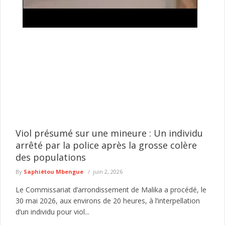
Élections locales : le mois d'août s'annonce
décisif pour la convocation du scrutin
La fixation de la date des prochaines élections locales continue
d'alimenter les débats au sein de la classe politique et ...
lire plus
Viol présumé sur une mineure : Un individu
arrêté par la police après la grosse colère
des populations
By
Saphiétou Mbengue
juin 2, 2026
Le Commissariat d’arrondissement de Malika a procédé, le
30 mai 2026, aux environs de 20 heures, à l’interpellation
d’un individu pour viol...