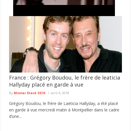
Tentative de braquage d’un multiservice à Jaxaay :
le présumé agresseur envoyé au parquet
Le Commissariat d’arrondissement de Jaxaay a annoncé le
défèrement au parquet d’un individu mis en cause dans une
affaire de ...
lire plus
France : Grégory Boudou, le frère de leaticia
Hallyday placé en garde à vue
By
Momar Diack SECK
avril 4, 2018
Grégory Boudou, le frère de Laeticia Hallyday, a été placé
en garde à vue mercredi matin à Montpellier dans le cadre
d’une...