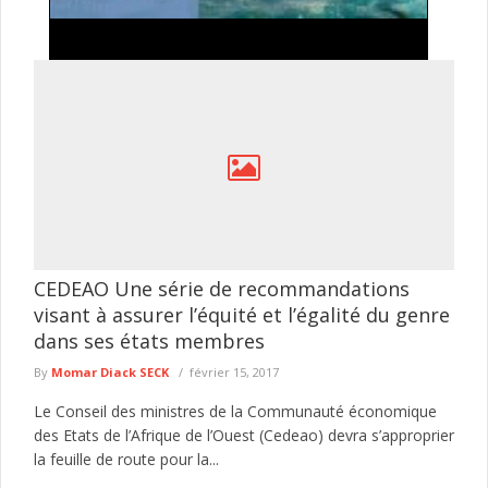
Naufrage à Djibanar : deux bébés périssent dans
le chavirement d’une pirogue
Une traversée fluviale a tourné au drame, jeudi matin, dans la
région de Sédhiou. Une pirogue artisanale reliant Djiredi à ...
lire plus
CEDEAO Une série de recommandations
visant à assurer l’équité et l’égalité du genre
dans ses états membres
By
Momar Diack SECK
février 15, 2017
Le Conseil des ministres de la Communauté économique
des Etats de l’Afrique de l’Ouest (Cedeao) devra s’approprier
la feuille de route pour la...