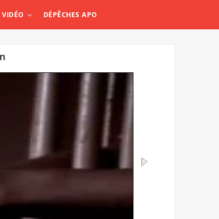
VIDÉO
DÉPÊCHES APO
on