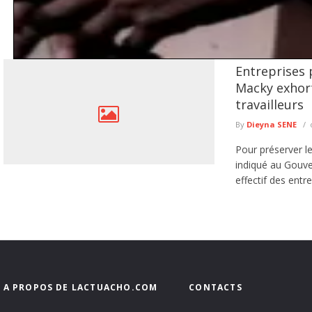
Entreprises 
Tentative de braquage d’un multiservice à Jaxaay : le présum
Macky exhort
Le Commissariat d’arrondissement de Jaxaay a annoncé le défèrement au parqu
travailleurs
de ...
lire plus
By
Dieyna SENE
Pour préserver le
indiqué au Gouve
effectif des entre
A PROPOS DE LACTUACHO.COM
CONTACTS