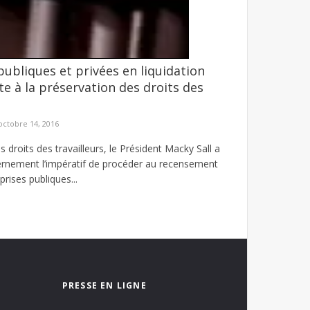
publiques et privées en liquidation
é agresseur envoyé au parquet
e à la préservation des droits des
et d’un individu mis en cause dans une affaire
octobre 14, 2016
s droits des travailleurs, le Président Macky Sall a
rnement l’impératif de procéder au recensement
prises publiques...
PRESSE EN LIGNE