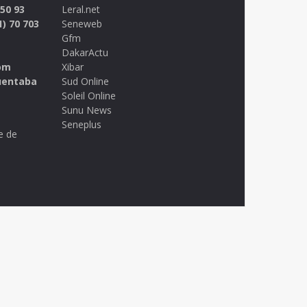
 50 93
Leral.net
1) 70 703
Seneweb
Gfm
DakarActu
om
Xibar
uentaba
Sud Online
Soleil Online
Sunu News
Seneplus
e de