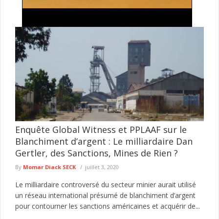
Processus de révision constitutionnelle au Ghana
: Leçons pour les autres pays africains Par Paul
Ejime
Les changements de gouvernement anticonstitutionnels ont
gravement affecté la démocratie participative en Afrique,
entraînant notamment une résurgence des régimes militaires, ...
lire plus
Enquête Global Witness et PPLAAF sur le
Blanchiment d’argent : Le milliardaire Dan
Gertler, des Sanctions, Mines de Rien ?
By
Momar Diack SECK
juillet 3, 2020
Le milliardaire controversé du secteur minier aurait utilisé
un réseau international présumé de blanchiment d’argent
pour contourner les sanctions américaines et acquérir de...