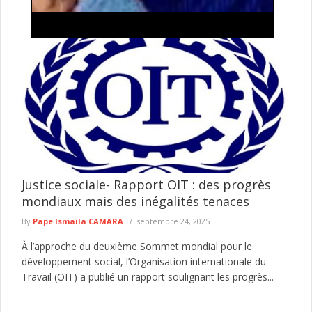
Keur Massar : Après Marie Angélique Diouf,
Aminata Sow quitte Pastef pour rejoindre Kiiraay-
Les Patriotes républicains
Le parti Pastef continue d'enregistrer des départs dans le
département de Keur Massar. Après celui de l'ancienne ministre
de la ...
lire plus
Justice sociale- Rapport OIT : des progrès
mondiaux mais des inégalités tenaces
By
Pape Ismaïla CAMARA
septembre 24, 2025
À l’approche du deuxième Sommet mondial pour le
développement social, l’Organisation internationale du
Travail (OIT) a publié un rapport soulignant les progrès...