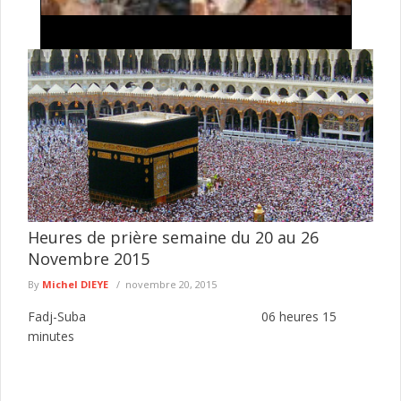
Exploitation illégale de l'or à Falémé : la
Gendarmerie détruit 27 dragues utilisées dans
l'exploitation minière clandestine
La Gendarmerie nationale poursuit ses opérations de lutte
contre l'exploitation illégale des ressources naturelles dans l'Est
du Sénégal. Dans le ...
lire plus
Heures de prière semaine du 20 au 26
Novembre 2015
By
Michel DIEYE
novembre 20, 2015
Fadj-Suba 06 heures 15
minutes