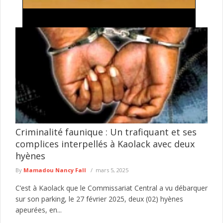
Processus de révision constitutionnelle au Ghana
: Leçons pour les autres pays africains Par Paul
Ejime
Les changements de gouvernement anticonstitutionnels ont
gravement affecté la démocratie participative en Afrique,
entraînant notamment une résurgence des régimes militaires, ...
lire plus
Criminalité faunique : Un trafiquant et ses
complices interpellés à Kaolack avec deux
hyènes
By
Mamadou Nancy Fall
mars 5, 2025
C’est à Kaolack que le Commissariat Central a vu débarquer
sur son parking, le 27 février 2025, deux (02) hyènes
apeurées, en...