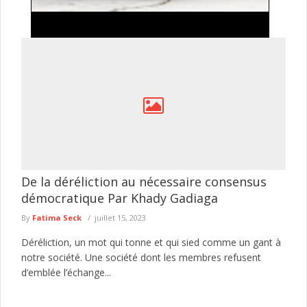
Sécurisation de Dakar : vaste opération de la
gendarmerie contre les abris provisoires
La Compagnie de gendarmerie de Dakar a mené, dans la
soirée du jeudi 6 août 2026, une importante opération de ...
lire plus
De la déréliction au nécessaire consensus
démocratique Par Khady Gadiaga
By
Fatima Seck
juillet 15, 2023
Déréliction, un mot qui tonne et qui sied comme un gant à
notre société. Une société dont les membres refusent
d’emblée l’échange...