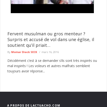
« Médecins saisonniers » : le SAMES recadre le
directeur du COUD et dénonce une «
méconnaissance » du Code du travail
La polémique enfle autour de la situation des médecins
exerçant au Centre des œuvres universitaires de Dakar
Fervent musulman ou gros menteur ?
(COUD). Le Syndicat ...
lire plus
Surpris et accusé de vol dans une église, il
soutient qu’il priait…
By
Momar Diack SECK
mars 16, 2016
Décidément c’est à se demander s’ils sont très inspirés ou
mal inspirés ! Les voleurs et autres malfrats semblent
toujours avoir réponse...
A PROPOS DE LACTUACHO.COM