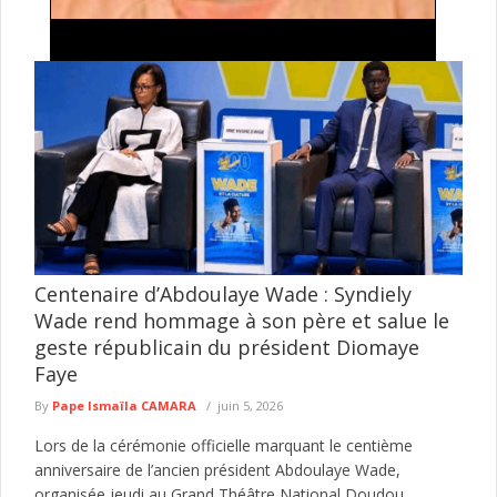
Traite de personnes et proxénétisme : une
suspecte déférée au parquet à Kédougou
L’Antenne régionale de Kédougou de la Division nationale de
lutte contre le trafic de migrants et pratiques assimilées (DNLT)
a ...
lire plus
Centenaire d’Abdoulaye Wade : Syndiely
Wade rend hommage à son père et salue le
geste républicain du président Diomaye
Faye
By
Pape Ismaïla CAMARA
juin 5, 2026
Lors de la cérémonie officielle marquant le centième
anniversaire de l’ancien président Abdoulaye Wade,
organisée jeudi au Grand Théâtre National Doudou