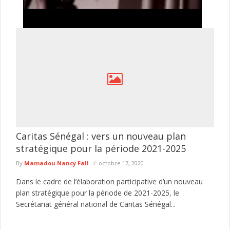
Tentative de braquage d’un multiservice à Jaxaay :
le présumé agresseur envoyé au parquet
Le Commissariat d’arrondissement de Jaxaay a annoncé le
défèrement au parquet d’un individu mis en cause dans une
affaire de ...
lire plus
Caritas Sénégal : vers un nouveau plan
stratégique pour la période 2021-2025
By
Mamadou Nancy Fall
octobre 17, 2020
Dans le cadre de l’élaboration participative d’un nouveau
plan stratégique pour la période de 2021-2025, le
Secrétariat général national de Caritas Sénégal...