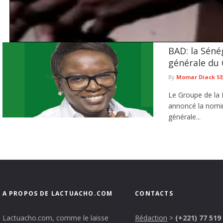
BAD: la Séné
Tentative de braquage d’un multiservice à Jaxaay : le présum
générale du 
Le Commissariat d’arrondissement de Jaxaay a annoncé le défèrement au parqu
de ...
lire plus
By
Momar Diack S
Le Groupe de la
annoncé la nomin
générale...
A PROPOS DE LACTUACHO.COM
CONTACTS
Lactuacho.com, comme le laisse
Rédaction
>
(+221) 77 519