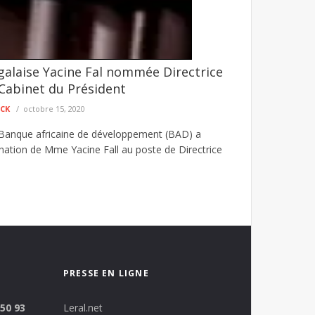
galaise Yacine Fal nommée Directrice
é agresseur envoyé au parquet
Cabinet du Président
et d’un individu mis en cause dans une affaire
ECK
octobre 15, 2020
 Banque africaine de développement (BAD) a
ation de Mme Yacine Fall au poste de Directrice
PRESSE EN LIGNE
 50 93
Leral.net