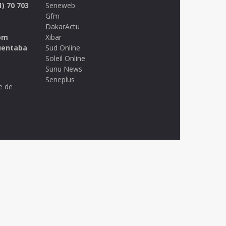
1) 70 703
Seneweb
Gfm
DakarActu
om
Xibar
uentaba
Sud Online
Soleil Online
Sunu News
Seneplus
e de