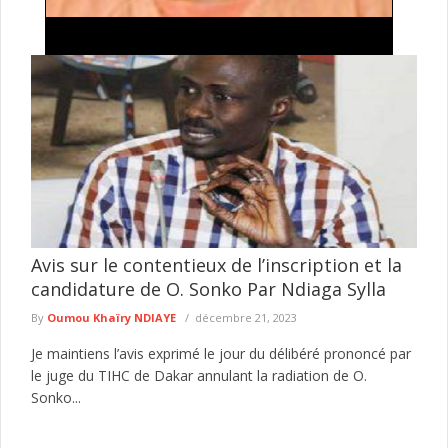
Traite de personnes et proxénétisme : une
suspecte déférée au parquet à Kédougou
L’Antenne régionale de Kédougou de la Division nationale de
lutte contre le trafic de migrants et pratiques assimilées (DNLT)
a ...
lire plus
Avis sur le contentieux de l’inscription et la
candidature de O. Sonko Par Ndiaga Sylla
By
Oumou Khaïry NDIAYE
décembre 21, 2023
Je maintiens l’avis exprimé le jour du délibéré prononcé par
le juge du TIHC de Dakar annulant la radiation de O.
Sonko...