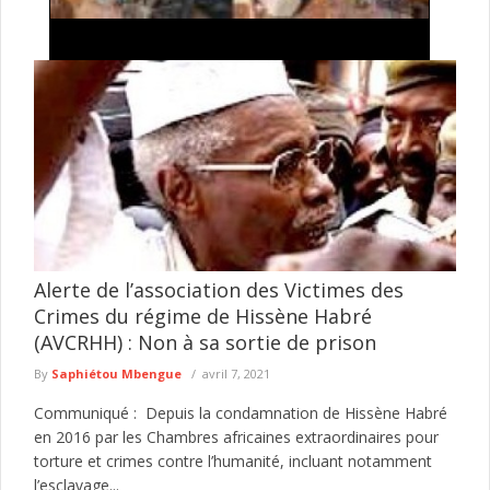
Exploitation illégale de l'or à Falémé : la
Gendarmerie détruit 27 dragues utilisées dans
l'exploitation minière clandestine
La Gendarmerie nationale poursuit ses opérations de lutte
contre l'exploitation illégale des ressources naturelles dans l'Est
du Sénégal. Dans le ...
lire plus
Alerte de l’association des Victimes des
Crimes du régime de Hissène Habré
(AVCRHH) : Non à sa sortie de prison
By
Saphiétou Mbengue
avril 7, 2021
Communiqué : Depuis la condamnation de Hissène Habré
en 2016 par les Chambres africaines extraordinaires pour
torture et crimes contre l’humanité, incluant notamment
l’esclavage...