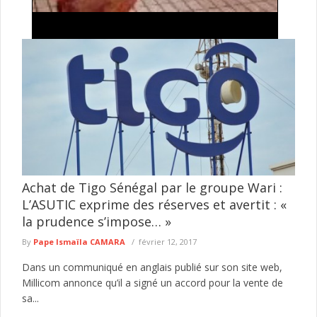
Biscuiterie-HLM : Interpellé près d'une poubelle,
un homme arrêté pour tentative de vente de
viande impropre à la consommation
Un homme de 37 ans a été présenté au parquet par le
commissariat de Biscuiterie-HLM pour des faits présumés
d'abattage ...
lire plus
Achat de Tigo Sénégal par le groupe Wari :
L’ASUTIC exprime des réserves et avertit : «
la prudence s’impose… »
By
Pape Ismaïla CAMARA
février 12, 2017
Dans un communiqué en anglais publié sur son site web,
Millicom annonce qu’il a signé un accord pour la vente de
sa...