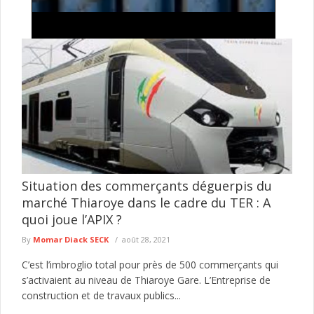
Infanticide à Médina Yoro Foula : Aïssatou Samb
condamnée à 5 ans de réclusion
La chambre criminelle a condamné Aïssatou Samb à cinq ans
de réclusion criminelle pour infanticide. La ressortissante
gambienne avait reconnu ...
lire plus
Situation des commerçants déguerpis du
marché Thiaroye dans le cadre du TER : A
quoi joue l’APIX ?
By
Momar Diack SECK
août 28, 2021
C’est l’imbroglio total pour près de 500 commerçants qui
s’activaient au niveau de Thiaroye Gare. L’Entreprise de
construction et de travaux publics...