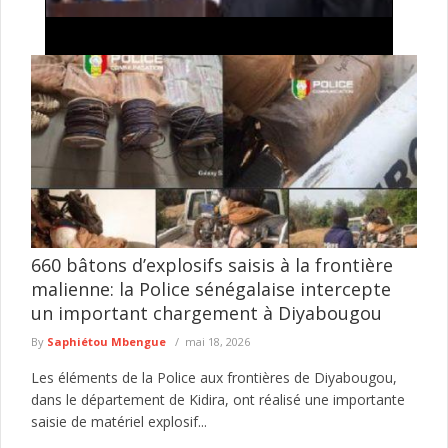
Assemblée nationale : la convocation d'une
session extraordinaire ravive les échanges entre
Thierno Alassane Sall et Pastef
Le président de l'Assemblée nationale, Ousmane Sonko, a
signé un arrêté convoquant les députés en session
extraordinaire le 10 août ...
lire plus
660 bâtons d’explosifs saisis à la frontière
malienne: la Police sénégalaise intercepte
un important chargement à Diyabougou
By
Saphiétou Mbengue
mai 18, 2026
Les éléments de la Police aux frontières de Diyabougou,
dans le département de Kidira, ont réalisé une importante
saisie de matériel explosif...