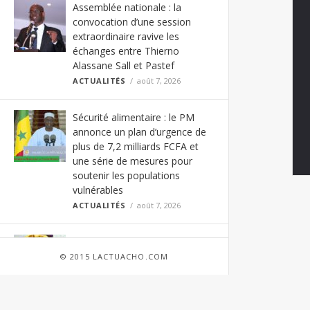
Assemblée nationale : la
convocation d’une session
extraordinaire ravive les
échanges entre Thierno
Alassane Sall et Pastef
ACTUALITÉS
août 7, 2026
Sécurité alimentaire : le PM
annonce un plan d’urgence de
plus de 7,2 milliards FCFA et
une série de mesures pour
soutenir les populations
vulnérables
ACTUALITÉS
août 7, 2026
Chronique : Icare à Médinatoul
Salam – Sokhna Aïda Diallo
© 2015 LACTUACHO.COM
joue-t-elle avec le feu sacré ?
Par Ndiamé Sakho, Philosophe,
Enseignant-Chercheur