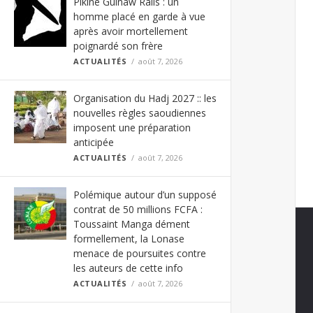
Pikine Guinaw Rails : un
homme placé en garde à vue
après avoir mortellement
poignardé son frère
ACTUALITÉS
août 7, 2026
Organisation du Hadj 2027 :: les
nouvelles règles saoudiennes
imposent une préparation
anticipée
ACTUALITÉS
août 7, 2026
Polémique autour d’un supposé
contrat de 50 millions FCFA :
Toussaint Manga dément
formellement, la Lonase
menace de poursuites contre
les auteurs de cette info
ACTUALITÉS
août 7, 2026