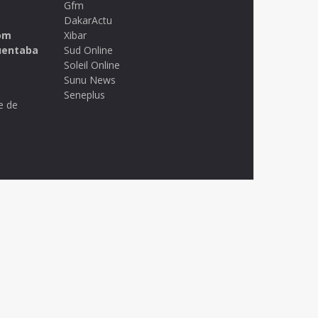
Gfm
DakarActu
om
Xibar
uentaba
Sud Online
Soleil Online
Sunu News
Seneplus
e de