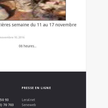
rières semaine du 11 au 17 novembre
7 dragues utilisées dans l'exploitation
illégale des ressources naturelles dans l'Est du
novembre 10, 2016
 heures...
PRESSE EN LIGNE
 50 93
Leral.net
1) 70 703
Seneweb