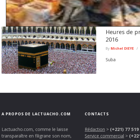
Heures de p
Exploitation illégale de l'or à Falémé : la Gendarmerie détruit 2
minière clandestine
2016
La Gendarmerie nationale poursuit ses opérations de lutte contre l'exploitation 
By
Michel DIEYE
Sénégal. Dans le ...
lire plus
Suba 06
A PROPOS DE LACTUACHO.COM
CONTACTS
Lactuacho.com, comme le laisse
Rédaction
>
(+221) 77 519
transparaître en filigrane son nom,
Service commercial
>
(+22