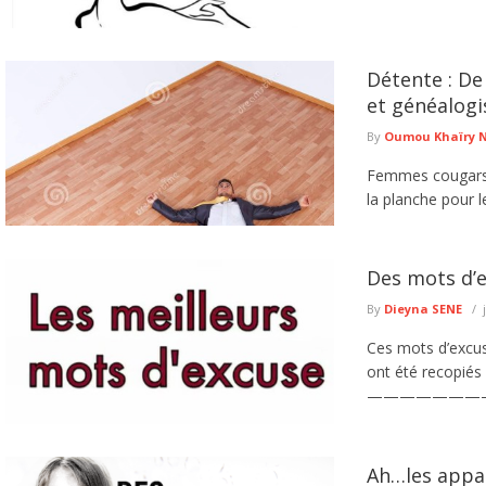
Détente : De
et généalog
By
Oumou Khaïry 
Femmes cougars, 
la planche pour l
Des mots d’e
By
Dieyna SENE
Ces mots d’excuse
ont été recopiés
——————————
Ah…les appar