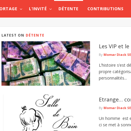
PORTAGE
L’INVITÉ
DÉTENTE
CONTRIBUTIONS
LATEST ON
DÉTENTE
Les VIP et l
By
Momar Diack S
L’histoire s’est 
propre catégorisa
personnalités...
Etrange… co
By
Momar Diack S
Un homme est en 
ci se met à sonne