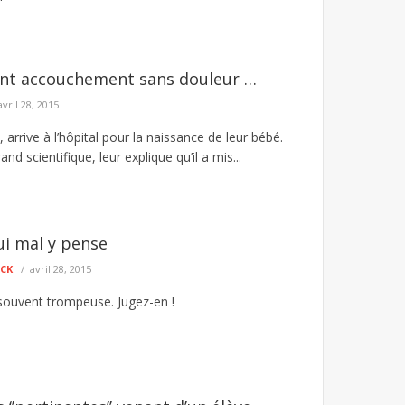
nt accouchement sans douleur …
avril 28, 2015
 arrive à l’hôpital pour la naissance de leur bébé.
nd scientifique, leur explique qu’il a mis...
ui mal y pense
ECK
avril 28, 2015
souvent trompeuse. Jugez-en !