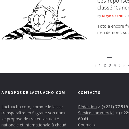
Ces réponses 
classé ‘’Cancr
By
Dieyna SENE
Toto a encore fr
n’en démord, souti
‹
1
2
3
4
5
›
A PROPOS DE LACTUACHO.COM
CONTACTS
Lactuacho.com, comme le laisse
Rédaction
>
(+221) 77 519
transparaître en filigrane son nom,
Service commercial
>
(+22
se propose de traiter l’actualité
60 61
nationale et internationale à chaud
Courriel
>