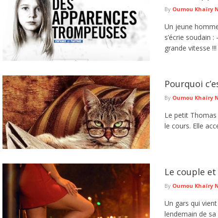
By
Oumou Khaïry 
Un jeune homme d
s’écrie soudain :
grande vitesse !!! 
Pourquoi c’e
By
Oumou Khaïry 
Le petit Thomas 
le cours. Elle acc
Le couple et
By
Oumou Khaïry 
Un gars qui vient
lendemain de sa 