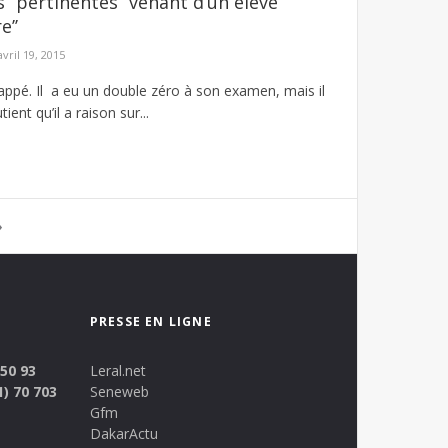
‘’pertinentes’’ venant d’un élève
e’’
avril 19, 2015
appé. Il a eu un double zéro à son examen, mais il
ent qu’il a raison sur...
»
PRESSE EN LIGNE
 50 93
Leral.net
1) 70 703
Seneweb
Gfm
DakarActu