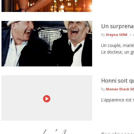
Un surprena
By
Dieyna SENE
Un couple, marié,
Le docteur, un gra
Honni soit q
By
Momar Diack S
L’apparence est 